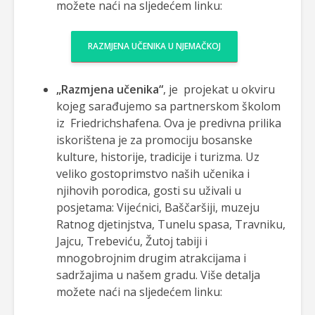
možete naći na sljedećem linku:
RAZMJENA UČENIKA U NJEMAČKOJ
„Razmjena učenika“
, je projekat u okviru
kojeg sarađujemo sa partnerskom školom
iz Friedrichshafena. Ova je predivna prilika
iskorištena je za promociju bosanske
kulture, historije, tradicije i turizma. Uz
veliko gostoprimstvo naših učenika i
njihovih porodica, gosti su uživali u
posjetama: Vijećnici, Baščaršiji, muzeju
Ratnog djetinjstva, Tunelu spasa, Travniku,
Jajcu, Trebeviću, Žutoj tabiji i
mnogobrojnim drugim atrakcijama i
sadržajima u našem gradu. Više detalja
možete naći na sljedećem linku: