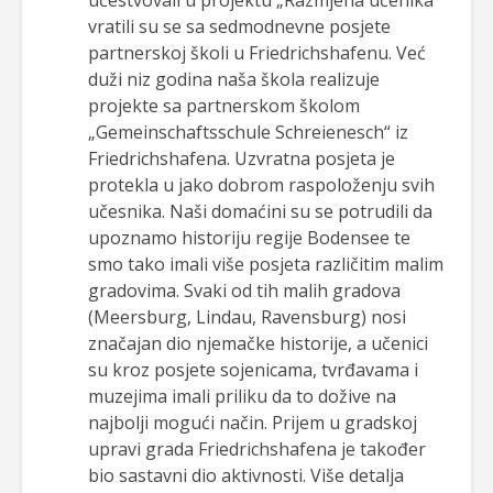
učestvovali u projektu „Razmjena učenika“
vratili su se sa sedmodnevne posjete
partnerskoj školi u Friedrichshafenu. Već
duži niz godina naša škola realizuje
projekte sa partnerskom školom
„Gemeinschaftsschule Schreienesch“ iz
Friedrichshafena. Uzvratna posjeta je
protekla u jako dobrom raspoloženju svih
učesnika. Naši domaćini su se potrudili da
upoznamo historiju regije Bodensee te
smo tako imali više posjeta različitim malim
gradovima. Svaki od tih malih gradova
(Meersburg, Lindau, Ravensburg) nosi
značajan dio njemačke historije, a učenici
su kroz posjete sojenicama, tvrđavama i
muzejima imali priliku da to dožive na
najbolji mogući način. Prijem u gradskoj
upravi grada Friedrichshafena je također
bio sastavni dio aktivnosti. Više detalja