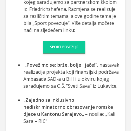
kojeg sarađujemo sa partnerskom školom
iz Friedrichshafena. Razmjena se realizuje
sa različitim temama, a ove godine tema je
bila „Sport povezuje“. Više detalja možete
naći na sljedećem linku:
SPORT POVEZUJE
„Povežimo se: brže, bolje i jače!“
, nastavak
realizacije projekta koji finansijski podržava
Ambasada SAD-a u BiH i u okviru kojeg
sarađujemo sa O.Š. “Sveti Sava“ iz Lukavice.
„Zajedno za inkluzivno i
nediskriminatorno obrazovanje romske
djece u Kantonu Sarajevo„
– nosilac „Kali
Sara – RIC“