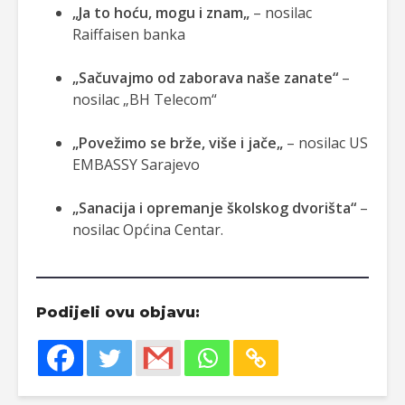
„Ja to hoću, mogu i znam„
– nosilac
Raiffaisen banka
„Sačuvajmo od zaborava naše zanate“
–
nosilac „BH Telecom“
„Povežimo se brže, više i jače„
– nosilac US
EMBASSY Sarajevo
„Sanacija i opremanje školskog dvorišta“
–
nosilac Općina Centar.
Podijeli ovu objavu: