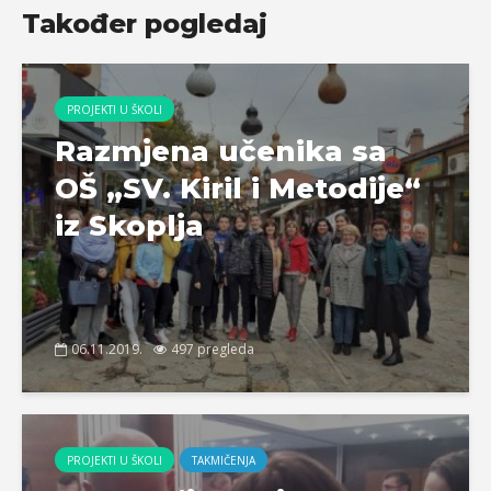
Također pogledaj
PROJEKTI U ŠKOLI
Razmjena učenika sa
OŠ „SV. Kiril i Metodije“
iz Skoplja
06.11.2019.
497 pregleda
PROJEKTI U ŠKOLI
TAKMIČENJA