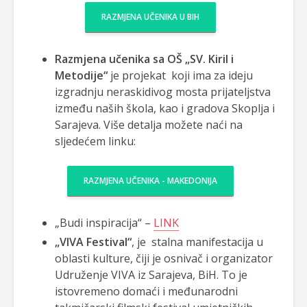
RAZMJENA UČENIKA U BIH
Razmjena učenika sa OŠ „SV. Kiril i
Metodije“
je projekat koji ima za ideju
izgradnju neraskidivog mosta prijateljstva
između naših škola, kao i gradova Skoplja i
Sarajeva. Više detalja možete naći na
sljedećem linku:
RAZMJENA UČENIKA - MAKEDONIJA
„Budi inspiracija“ –
LINK
„VIVA Festival“
, je stalna manifestacija u
oblasti kulture, čiji je osnivač i organizator
Udruženje VIVA iz Sarajeva, BiH. To je
istovremeno domaći i međunarodni