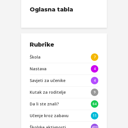
Oglasna tabla
Rubrike
Škola
7
Nastava
4
Savjeti za učenike
4
Kutak za roditelje
9
Da li ste znali?
64
Učenje kroz zabavu
11
Školske aktivnosti
433