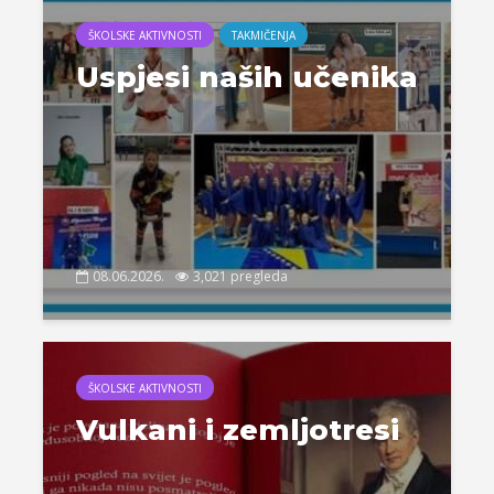
ŠKOLSKE AKTIVNOSTI
TAKMIČENJA
Uspjesi naših učenika
08.06.2026.
3,021 pregleda
ŠKOLSKE AKTIVNOSTI
Vulkani i zemljotresi