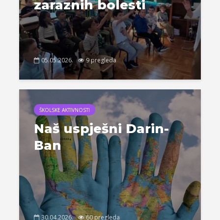
zaraznih bolesti
05.05.2026.
9 pregleda
ŠKOLSKE AKTIVNOSTI
Naš uspješni Darin-
Ban
30.04.2026.
60 pregleda