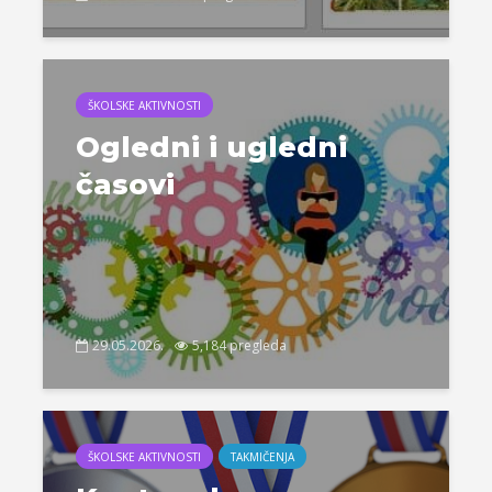
ŠKOLSKE AKTIVNOSTI
Ogledni i ugledni
časovi
29.05.2026.
5,184 pregleda
ŠKOLSKE AKTIVNOSTI
TAKMIČENJA