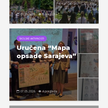
07.05.2026.
6 pregleda
ŠKOLSKE AKTIVNOSTI
Uručena “Mapa
opsade Sarajeva”
07.05.2026.
4 pregleda