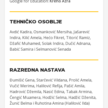
Google for Education:
Kreho Azra
TEHNIČKO OSOBLJE
Avdić Kadira, Osmanković Mersiha, Jašarević
Indira, Kilić Amela, Hećo Fikret, Titorić Ramiz,
Džafić Muhamed, Solak Indira, Dučić Adnana,
Babić Samira i Selmanović Senada
RAZREDNA NASTAVA
Đumišić Gena, Starčević Vildana, Prolić Amela,
Vučić Merima, Halilović Refija, Pašić Amila,
Hadrović Džemila, Nasić Edina, Tabak Armina,
Čengić Muamera, Hodžić Selma, Hadžić Dženita,
Žunić Belma i Ruhotina Amina (Halilović Ilda)