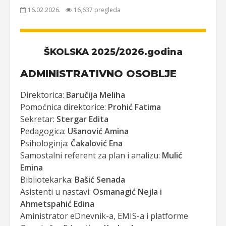
16.02.2026.
16,637 pregleda
ŠKOLSKA 2025/2026.godina
ADMINISTRATIVNO OSOBLJE
Direktorica:
Baručija Meliha
Pomoćnica direktorice:
Prohić Fatima
Sekretar:
Stergar Edita
Pedagogica:
Ušanović Amina
Psihologinja:
Čakalović Ena
Samostalni referent za plan i analizu:
Mulić
Emina
Bibliotekarka:
Bašić Senada
Asistenti u nastavi:
Osmanagić Nejla i
Ahmetspahić Edina
Aministrator eDnevnik-a, EMIS-a i platforme