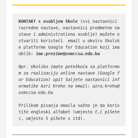
KONTAKT s osobljem škole
 (svi nastavnici 
razredne nastave, nastavnici predmetne na
stave i administrativno osoblje) možete o
stvariti koristeći  email u okviru školsk
e platforme Google for Education koji ima 
oblik: 
ime.prezime@osmccsa.edu.ba

Npr. Ukoliko imate poteškoća sa platformo
m za realizaciju online nastave (Google f
or Education) upit šaljete nastavnici inf
ormatike Azri Kreho na email: azra.kreho@
osmccsa.edu.ba

Prilikom pisanja emaila važno je da koris
tite engleski alfabet (umjesto č,ć pišete 
c, umjesto š pišete s itd).