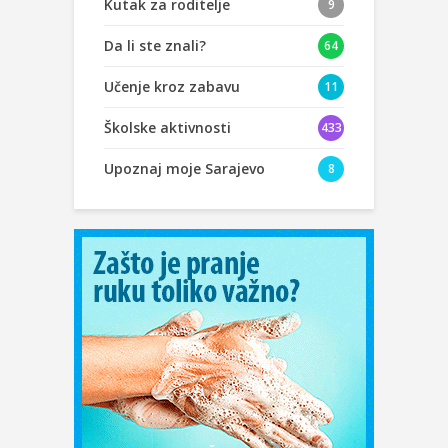
Kutak za roditelje
9
Da li ste znali?
64
Učenje kroz zabavu
11
Školske aktivnosti
433
Upoznaj moje Sarajevo
8