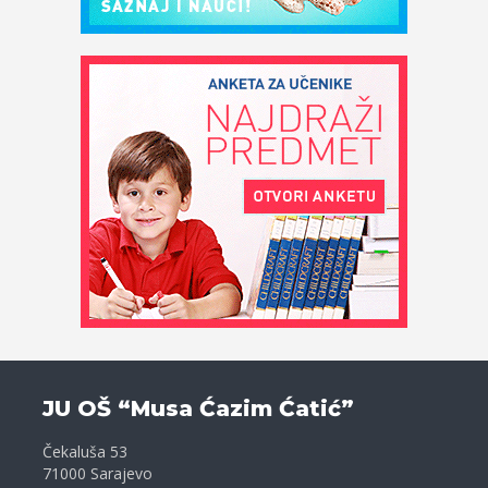
JU OŠ “Musa Ćazim Ćatić”
Čekaluša 53
71000 Sarajevo