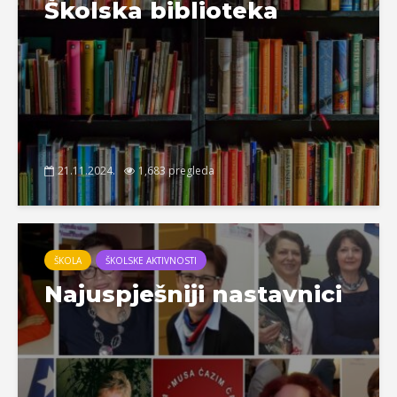
Školska biblioteka
21.11.2024.
1,683 pregleda
ŠKOLA
ŠKOLSKE AKTIVNOSTI
Najuspješniji nastavnici