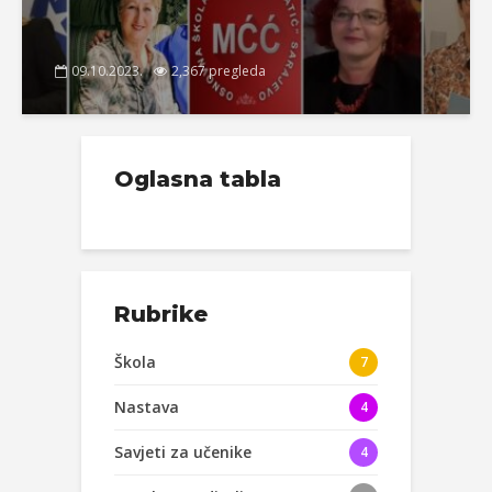
09.10.2023.
2,367 pregleda
Oglasna tabla
Rubrike
Škola
7
Nastava
4
Savjeti za učenike
4