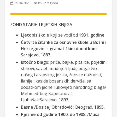
19.04.2023.
853 pregleda
FOND STARIH I RIJETKIH KNJIGA
Ljetopis škole
koji se vodi od
1931. godine
Četvrta čitanka za osnovne škole u Bosni i
Hercegovini s gramatičkim dodatkom:
Sarajevo, 1887.
Istočno blago
: priče, bajke, pitalice, pojedini
stihovi, savjeti mudrijeh ljudi, bogastvo
našeg i arapskog jezika, ženske dužnosti,
ilahije i kaside bosanskih derviša, sa
dodatkom jedne rukovijeti narodnog blaga/
Mehmed-beg Kapetanović
Ljubušak:Sarajevo,
1897.
Basne /Dositej Obradović
: Beograd,
1895.
Pjesme od godine 1900. do 1908
. /
Musa