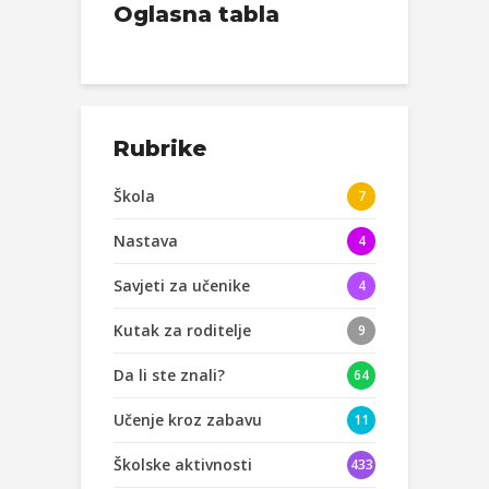
Oglasna tabla
Rubrike
Škola
7
Nastava
4
Savjeti za učenike
4
Kutak za roditelje
9
Da li ste znali?
64
Učenje kroz zabavu
11
Školske aktivnosti
433