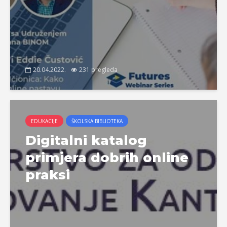
20.04.2022.
231 pregleda
EDUKACIJE
ŠKOLSKA BIBLIOTEKA
Digitalni katalog
primjera dobrih online
praksi