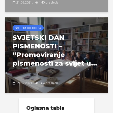
21.09.2021.
140 pregleda
ŠKOLSKA BIBLIOTEKA
SVJETSKI DAN
PISMENOSTI –
“Promoviranje
pismenosti za svijet u...
19.09.2023.
164 pregleda
Oglasna tabla