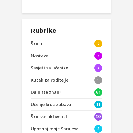
Rubrike
Škola
7
Nastava
4
Savjeti za učenike
4
Kutak za roditelje
9
Da li ste znali?
64
Učenje kroz zabavu
11
Školske aktivnosti
433
Upoznaj moje Sarajevo
8