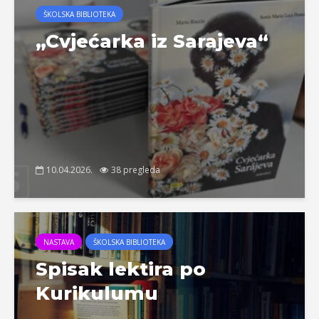
ŠKOLSKA BIBLIOTEKA
„Cvjećarka iz Sarajeva“
10.04.2026.
38 pregleda
NASTAVA
ŠKOLSKA BIBLIOTEKA
Spisak lektira po
Kurikulumu