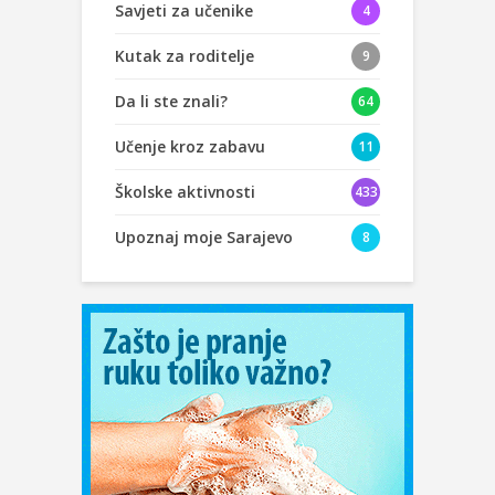
Savjeti za učenike
4
Kutak za roditelje
9
Da li ste znali?
64
Učenje kroz zabavu
11
Školske aktivnosti
433
Upoznaj moje Sarajevo
8