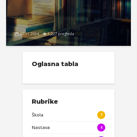
20.11.2024.
1,227 pregleda
Oglasna tabla
Rubrike
Škola
7
Nastava
4