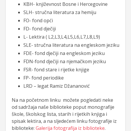
KBH- književnost Bosne i Hercegovine
SLH- stručna literatura za hemiju
FO- fond opći
FD- fond dječiji
L- Lektira ( L2,L3,L4,L5,L6,L7,L8,L9)
SLE- stručna literatura na engleskom jeziku
FDE- fond dječiji na engleskom jeziku
FDN-fond dječiji na njemačkom jeziku
FSR- fond stare i rijetke knjige
FP- fond periodike
LRD – legat Ramiz Džananović
Na na početnom linku možete pogledati neke
od sadržaja naše biblioteke poput monografije
škole, školskog lista, starih i rijetkih knjiga i
spisak lektira, a na sljedećem linku fotografije iz
biblioteke:
Galerija fotografija iz biblioteke
.