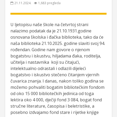
21.11.2024.
1,683 pregleda
U ljetopisu naše škole na četvrtoj strani
nalazimo podatak da je 21.10.1931.godine
osnovana školska i đačka biblioteka, tako da će
naša biblioteka 21.10.2025. godine slaviti svoj 94.
rođendan. Godine nam govore o njenom
bogatstvu i iskustvu, hiljadama đaka, roditelja,
učitelja i nastavnika koji su čitajući,
intelektualno odrastali i odlazili dijeleći
bogatstvo i iskustvo stečeno čitanjem vjernih
čuvarica znanja. I danas, nakon toliko godina se
možemo pohvaliti bogatim bibliotečkim fondom
od oko 15 000 bibliotečkih jedinica od toga
lektira oko 4 000, dječiji fond 3 084, bogat fond
stručne literature, časopisa i beletristike, a
posebno izdvajamo fond stare i rijetke knjige