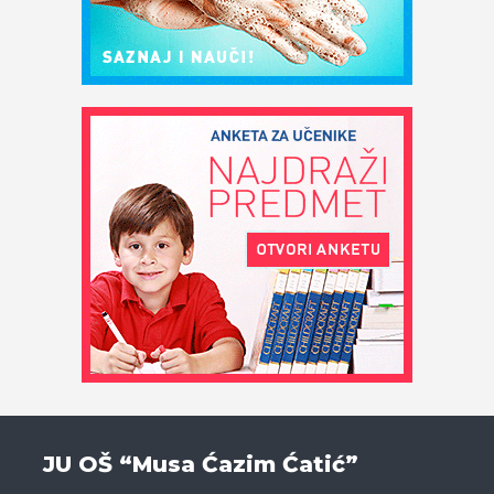
JU OŠ “Musa Ćazim Ćatić”