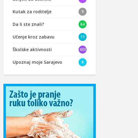
Kutak za roditelje
9
Da li ste znali?
64
Učenje kroz zabavu
11
Školske aktivnosti
433
Upoznaj moje Sarajevo
8