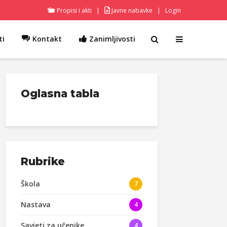
Propisi i akti
|
Javne nabavke
|
Login
ti
Kontakt
Zanimljivosti
Oglasna tabla
Rubrike
Škola
7
Nastava
4
Savjeti za učenike
4