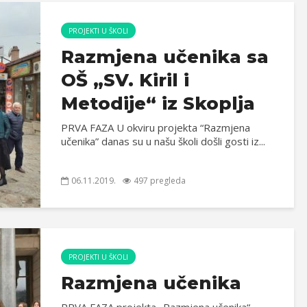
PROJEKTI U ŠKOLI
Razmjena učenika sa
OŠ „SV. Kiril i
Metodije“ iz Skoplja
PRVA FAZA U okviru projekta “Razmjena
učenika” danas su u našu školi došli gosti iz...
06.11.2019.
497 pregleda
PROJEKTI U ŠKOLI
Razmjena učenika