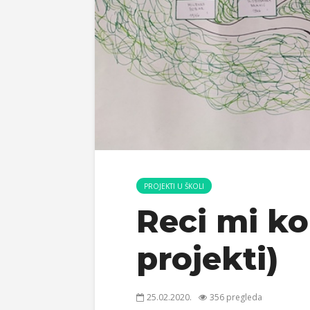
PROJEKTI U ŠKOLI
Reci mi ko
projekti)
25.02.2020.
356 pregleda