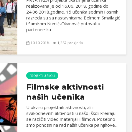
PRVA FAZA projekta „Razmjena učenika“
realizovana je od 16.06. 2018. godine do
24.06.2018.godine. 15 učenika sedmih i osmih
razreda su sa nastavnicama Belmom Smailagić
i Samirom Numić-Okanović putovali u
partenersku...
10.10.2018.
1,387 pregleda
PROJEKTI U ŠKOLI
Filmske aktivnosti
naših učenika
U okviru projektnih aktivnosti, ali i
svakodnevnih aktivnosti u našoj školi kreiraju
se različiti video materijali i filmovi. Posebno
smo ponosni na rad naših učenika pa njihove...