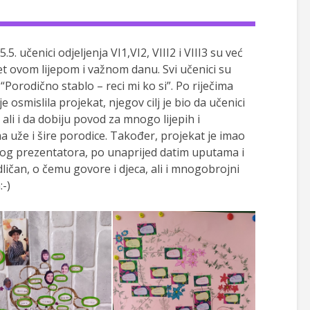
5. učenici odjeljenja VI1,VI2, VIII2 i VIII3 su već
ret ovom lijepom i važnom danu. Svi učenici su
“Porodično stablo – reci mi ko si”. Po riječima
e osmislila projekat, njegov cilj je bio da učenici
ali i da dobiju povod za mnogo lijepih i
a uže i šire porodice. Također, projekat je imao
obrog prezentatora, po unaprijed datim uputama i
odličan, o čemu govore i djeca, ali i mnogobrojni
:-)