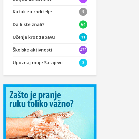
Kutak za roditelje
9
Da li ste znali?
64
Učenje kroz zabavu
11
Školske aktivnosti
433
Upoznaj moje Sarajevo
8