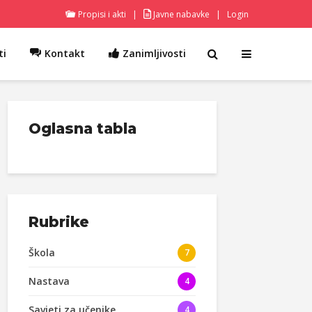
Propisi i akti
|
Javne nabavke
|
Login
ti
Kontakt
Zanimljivosti
Oglasna tabla
Rubrike
Škola
7
Nastava
4
Savjeti za učenike
4