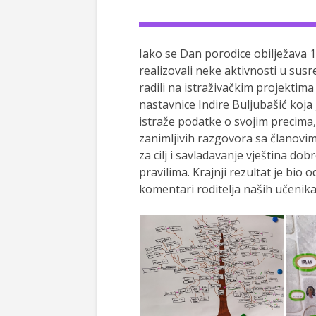
Iako se Dan porodice obilježava 15.
realizovali neke aktivnosti u sus
radili na istraživačkim projektima 
nastavnice Indire Buljubašić koja j
istraže podatke o svojim precima, 
zanimljivih razgovora sa članovim
za cilj i savladavanje vještina d
pravilima. Krajnji rezultat je bio 
komentari roditelja naših učenika