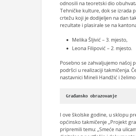
odnosili na teoretski dio obuhvat
Tehničke kulture, dok se izrada 
crtežu koji je dodijeljen na dan t
rezultate i plasirale se na kanton
Melika Šljivić – 3. mjesto,
Leona Filipović – 2. mjesto.
Posebno se zahvaljujemo našoj po
podršci u realizaciji takmičenja. 
nastavnici Mineli Handžić i želi
Građansko obrazovanje
I ove školske godine, u sklopu p
općinsko takmičenje „Projekt gra
pripremili temu: „Smeće na ulicam