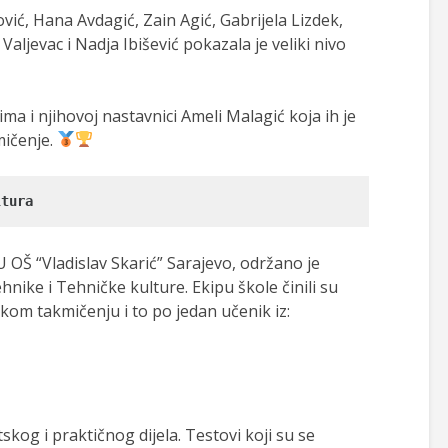
ić, Hana Avdagić, Zain Agić, Gabrijela Lizdek,
Valjevac i Nadja Ibišević pokazala je veliki nivo
ma i njihovoj nastavnici Ameli Malagić koja ih je
mičenje.
ltura
U OŠ “Vladislav Skarić” Sarajevo, održano je
nike i Tehničke kulture. Ekipu škole činili su
skom takmičenju i to po jedan učenik iz:
kog i praktičnog dijela. Testovi koji su se