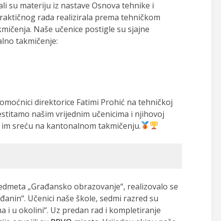
ali su materiju iz nastave Osnova tehnike i
praktičnog rada realizirala prema tehničkom
akmičenja. Naše učenice postigle su sjajne
alno takmičenje:
moćnici direktorice Fatimi Prohić na tehničkoj
Čestitamo našim vrijednim učenicima i njihovoj
mo im sreću na kantonalnom takmičenju.
redmeta „Građansko obrazovanje“, realizovalo se
đanin“. Učenici naše škole, sedmi razred su
a i u okolini“. Uz predan rad i kompletiranje