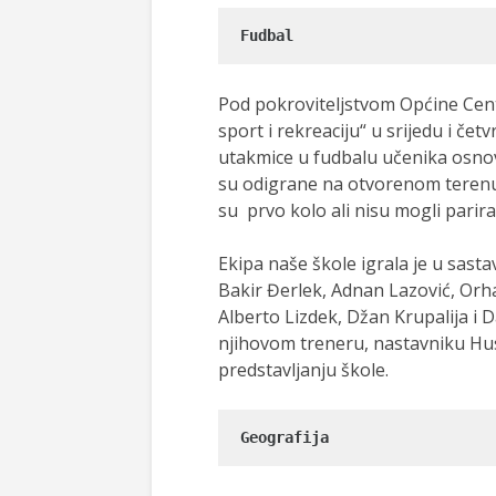
Fudbal
Pod pokroviteljstvom Općine Centa
sport i rekreaciju“ u srijedu i čet
utakmice u fudbalu učenika osno
su odigrane na otvorenom terenu 
su prvo kolo ali nisu mogli parir
Ekipa naše škole igrala je u sast
Bakir Đerlek, Adnan Lazović, Orha
Alberto Lizdek, Džan Krupalija i 
njihovom treneru, nastavniku 
predstavljanju škole.
Geografija