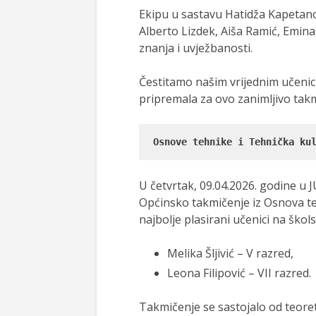
Ekipu u sastavu Hatidža Kapetanov
Alberto Lizdek, Aiša Ramić, Emina 
znanja i uvježbanosti.
Čestitamo našim vrijednim učenici
pripremala za ovo zanimljivo tak
Osnove tehnike i Tehnička ku
U četvrtak, 09.04.2026. godine u J
Općinsko takmičenje iz Osnova teh
najbolje plasirani učenici na škol
Melika Šljivić – V razred,
Leona Filipović – VII razred.
Takmičenje se sastojalo od teorets