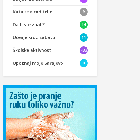
Kutak za roditelje
9
Da li ste znali?
64
Učenje kroz zabavu
11
Školske aktivnosti
433
Upoznaj moje Sarajevo
8