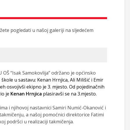
žete pogledati u našoj galeriji na sljedećem
JU OŠ “Isak Samokovlija” održano je općinsko
škole u sastavu: Kenan Hrnjica, Ali Milišić i Emir
eh osvojivši ekipno je 3. mjesto. Od pojedinačnih
io je
Kenan Hrnjica
plasiravši se na 3.mjesto.
ma i njihovoj nastavnici Samiri Numić-Okanović i
akmičenju, a našoj pomoćnici direktorice Fatimi
j podršci u realizaciji takmičenja.