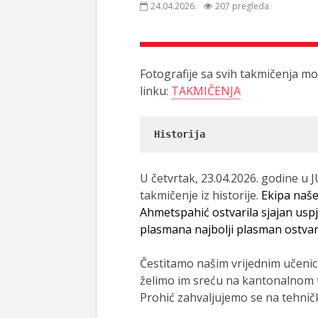
24.04.2026.
207 pregleda
Fotografije sa svih takmičenja mo
linku:
TAKMIČENJA
Historija
U četvrtak, 23.04.2026. godine u 
takmičenje iz historije.
Ekipa naše 
Ahmetspahić ostvarila sjajan uspj
plasmana najbolji plasman ostvar
Čestitamo našim vrijednim učenici
želimo im sreću na kantonalnom t
Prohić zahvaljujemo se na tehničko