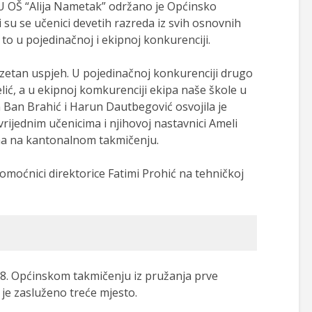
JU OŠ “Alija Nametak” održano je Općinsko
i su se učenici devetih razreda iz svih osnovnih
to u pojedinačnoj i ekipnoj konkurenciji.
zuzetan uspjeh. U pojedinačnoj konkurenciji drugo
ić, a u ekipnoj komkurenciji ekipa naše škole u
 Ban Brahić i Harun Dautbegović osvojila je
ijednim učenicima i njihovoj nastavnici Ameli
ha na kantonalnom takmičenju.
moćnici direktorice Fatimi Prohić na tehničkoj
28. Općinskom takmičenju iz pružanja prve
 je zasluženo treće mjesto.