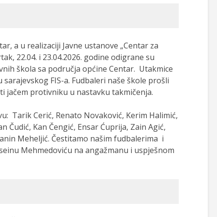
r, a u realizaciji Javne ustanove „Centar za
vrtak, 22.04. i 23.04.2026. godine odigrane su
vnih škola sa područja općine Centar. Utakmice
sarajevskog FIS-a. Fudbaleri naše škole prošli
ati jačem protivniku u nastavku takmičenja.
avu: Tarik Cerić, Renato Novaković, Kerim Halimić,
n Čudić, Kan Čengić, Ensar Ćuprija, Zain Agić,
Danin Meheljić. Čestitamo našim fudbalerima i
Huseinu Mehmedoviću na angažmanu i uspješnom