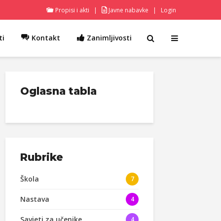
Propisi i akti
|
Javne nabavke
|
Login
ti
Kontakt
Zanimljivosti
Oglasna tabla
Rubrike
Škola
7
Nastava
4
Savjeti za učenike
4