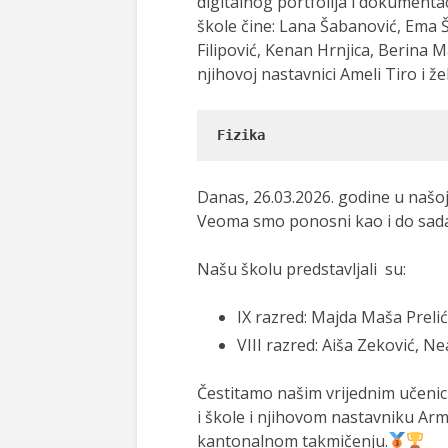
digitalnog portfolija i dokumentac
škole čine: Lana Šabanović, Ema 
Filipović, Kenan Hrnjica, Berina M
njihovoj nastavnici Ameli Tiro i 
Fizika
Danas, 26.03.2026. godine u našoj
Veoma smo ponosni kao i do sada 
Našu školu predstavljali su:
IX razred: Majda Maša Preli
VIII razred: Aiša Zeković, Ne
Čestitamo našim vrijednim učeni
i škole i njihovom nastavniku Ar
kantonalnom takmičenju.