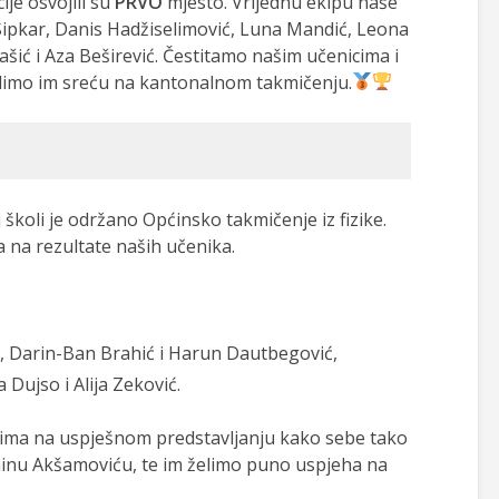
ije osvojili su
PRVO
mjesto. Vrijednu ekipu naše
Šipkar, Danis Hadžiselimović, Luna Mandić, Leona
ašić i Aza Beširević. Čestitamo našim učenicima i
želimo im sreću na kantonalnom takmičenju.
 školi je održano Općinsko takmičenje iz fizike.
na rezultate naših učenika.
ć, Darin-Ban Brahić i Harun Dautbegović,
a Dujso i Alija Zeković.
cima na uspješnom predstavljanju kako sebe tako
minu Akšamoviću, te im želimo puno uspjeha na