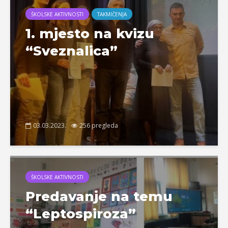
ŠKOLSKE AKTIVNOSTI
TAKMIČENJA
1. mjesto na kvizu
“Sveznalica”
03.03.2023.
256 pregleda
ŠKOLSKE AKTIVNOSTI
Predavanje na temu
“Leptospiroza”