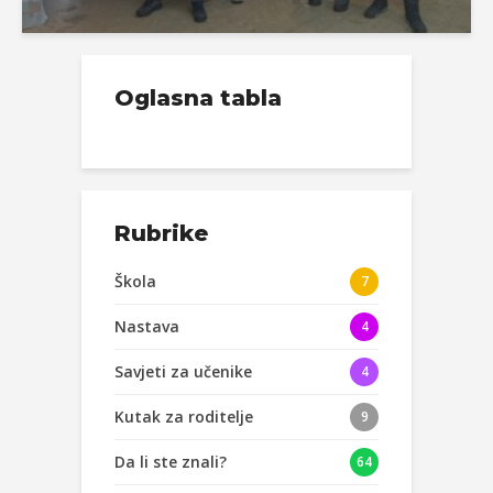
Oglasna tabla
Rubrike
Škola
7
Nastava
4
Savjeti za učenike
4
Kutak za roditelje
9
Da li ste znali?
64