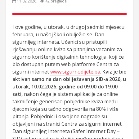
11.02.2026.
42 pregleda
I ove godine, u utorak, u drugoj sedmici mjesecu
februara, u našoj školi obilježio se Dan
sigurnijeg interneta. Učenici su pristupili
rješavanju online kviza sa pitanjima vezanim za
sigurno korištenje digitalnih tehnologija, koji će
bio dostupan putem web platforme Centra za
sigurni internet
www.sigurnodijete.ba
.
Kviz je bio
aktivan samo na dan obilježavanja SID-a 2026, u
utorak, 10.02.2026. godine od 09:00 do 19:00
sati,
nakon čega je sistem aplikacije za online
takmičenje generisao pobjednike kviza među
djecom koja su tačno odgovorila na 80% i više
pitanja. Pobjednici i osvojene nagrade su
objavljeni na stranici Centra za sigurni internet.
Dan sigurnijeg interneta (Safer Internet Day –
SID) jedan je od najvažnijih međunarodnih dana