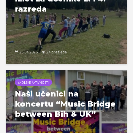
razreda
28.04.2026.
24 pregleda
ŠKOLSKE AKTIVNOSTI
Naši učenici na
koncertu “Music Bridge
between Bih & UK”