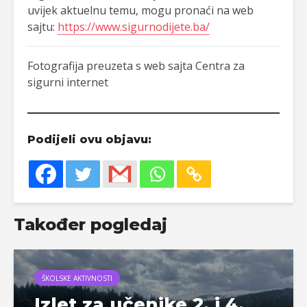
uvijek aktuelnu temu, mogu pronaći na web
sajtu:
https://www.sigurnodijete.ba/
Fotografija preuzeta s web sajta Centra za
sigurni internet
Podijeli ovu objavu:
Također pogledaj
ŠKOLSKE AKTIVNOSTI
Izlet za učenike 2. i 4.