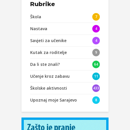
Rubrike
Škola
7
Nastava
4
Savjeti za učenike
4
Kutak za roditelje
9
Da li ste znali?
64
Učenje kroz zabavu
11
Školske aktivnosti
433
Upoznaj moje Sarajevo
8