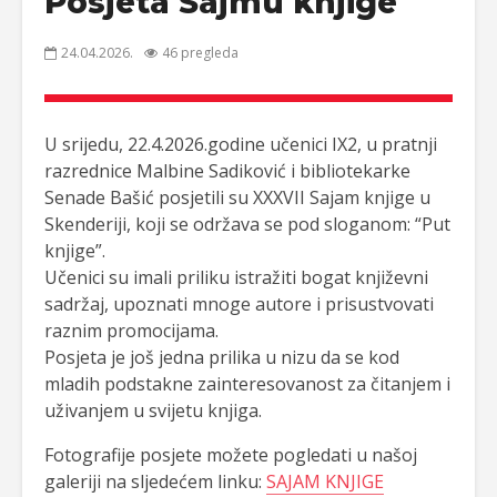
Posjeta Sajmu knjige
24.04.2026.
46 pregleda
U srijedu, 22.4.2026.godine učenici IX2, u pratnji
razrednice Malbine Sadiković i bibliotekarke
Senade Bašić posjetili su XXXVII Sajam knjige u
Skenderiji, koji se održava se pod sloganom: “Put
knjige”.
Učenici su imali priliku istražiti bogat književni
sadržaj, upoznati mnoge autore i prisustvovati
raznim promocijama.
Posjeta je još jedna prilika u nizu da se kod
mladih podstakne zainteresovanost za čitanjem i
uživanjem u svijetu knjiga.
Fotografije posjete možete pogledati u našoj
galeriji na sljedećem linku:
SAJAM KNJIGE