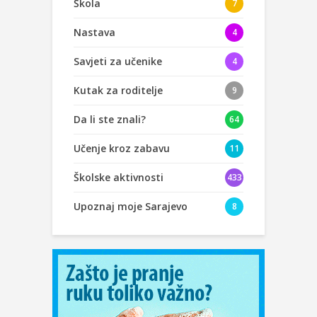
Škola
7
Nastava
4
Savjeti za učenike
4
Kutak za roditelje
9
Da li ste znali?
64
Učenje kroz zabavu
11
Školske aktivnosti
433
Upoznaj moje Sarajevo
8