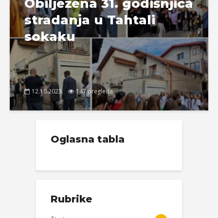
Obilježena 31. godišnjica
stradanja u Tahtali
sokaku
12.10.2023.
147 pregleda
Oglasna tabla
Rubrike