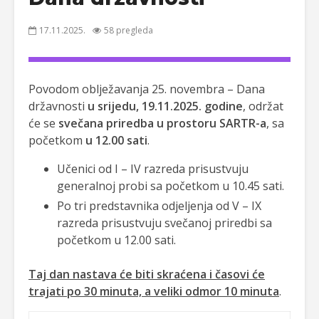
17.11.2025.
58 pregleda
Povodom oblježavanja 25. novembra – Dana
državnosti
u srijedu, 19.11.2025. godine
, održat
će se
svečana priredba u prostoru SARTR-a
, sa
početkom
u 12.00 sati
.
Učenici od I – IV razreda prisustvuju
generalnoj probi sa početkom u 10.45 sati.
Po tri predstavnika odjeljenja od V – IX
razreda prisustvuju svečanoj priredbi sa
početkom u 12.00 sati.
Taj dan nastava će biti skraćena i časovi će
trajati po 30 minuta, a veliki odmor 10 minuta
.