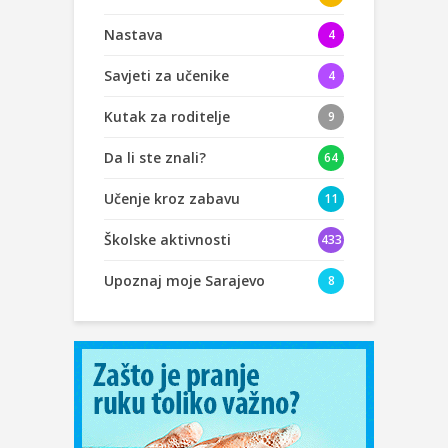
Nastava
4
Savjeti za učenike
4
Kutak za roditelje
9
Da li ste znali?
64
Učenje kroz zabavu
11
Školske aktivnosti
433
Upoznaj moje Sarajevo
8