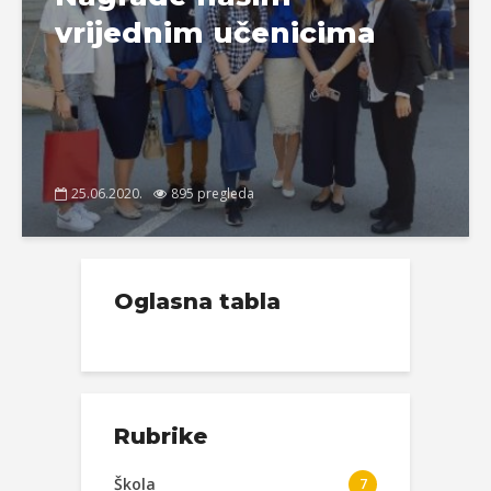
vrijednim učenicima
25.06.2020.
895 pregleda
Oglasna tabla
Rubrike
Škola
7