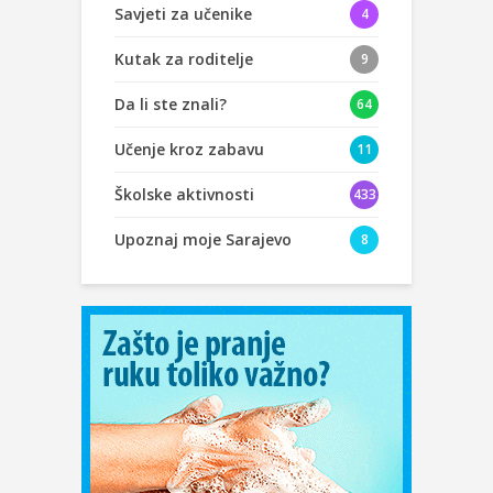
Savjeti za učenike
4
Kutak za roditelje
9
Da li ste znali?
64
Učenje kroz zabavu
11
Školske aktivnosti
433
Upoznaj moje Sarajevo
8