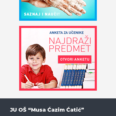
JU OŠ “Musa Ćazim Ćatić”