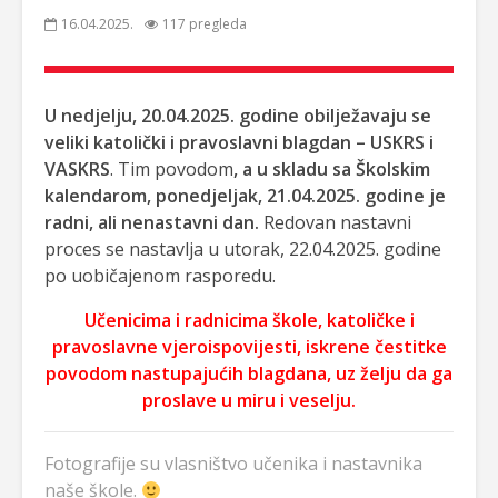
16.04.2025.
117 pregleda
U nedjelju, 20.04.2025. godine obilježavaju se
veliki katolički i pravoslavni blagdan – USKRS i
VASKRS
. Tim povodom
, a u skladu sa Školskim
kalendarom, ponedjeljak, 21.04.2025. godine je
radni, ali nenastavni
dan.
Redovan nastavni
proces se nastavlja u utorak, 22.04.2025. godine
po uobičajenom rasporedu.
Učenicima i radnicima škole, katoličke i
pravoslavne vjeroispovijesti, iskrene čestitke
povodom nastupajućih blagdana, uz želju da ga
proslave u miru i veselju.
Fotografije su vlasništvo učenika i nastavnika
naše škole.