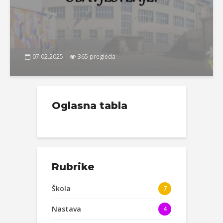
07.02.2025.
365 pregleda
Oglasna tabla
Rubrike
Škola
7
Nastava
4