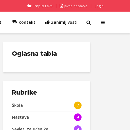
Propisi i akti
|
Javne nabavke
|
Login
ti
Kontakt
Zanimljivosti
Oglasna tabla
Rubrike
Škola
7
Nastava
4
Savjeti za učenike
4