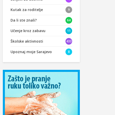
Kutak za roditelje
9
Da li ste znali?
64
Učenje kroz zabavu
11
Školske aktivnosti
433
Upoznaj moje Sarajevo
8