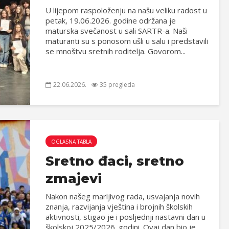
U lijepom raspoloženju na našu veliku radost u
petak, 19.06.2026. godine održana je
maturska svečanost u sali SARTR-a. Naši
maturanti su s ponosom ušli u salu i predstavili
se mnoštvu sretnih roditelja. Govorom...
22.06.2026.
35 pregleda
OGLASNA TABLA
Sretno đaci, sretno
zmajevi
Nakon našeg marljivog rada, usvajanja novih
znanja, razvijanja vještina i brojnih školskih
aktivnosti, stigao je i posljednji nastavni dan u
školskoj 2025/2026. godini. Ovaj dan bio je...