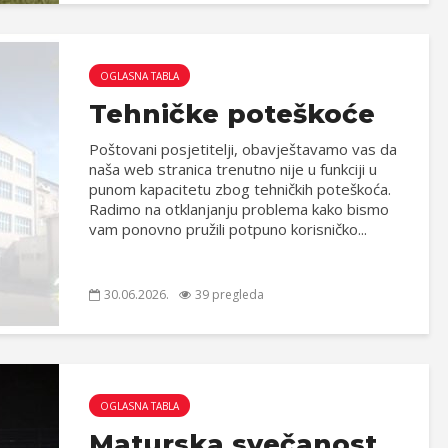
OGLASNA TABLA
Tehničke poteškoće
Poštovani posjetitelji, obavještavamo vas da
naša web stranica trenutno nije u funkciji u
punom kapacitetu zbog tehničkih poteškoća.
Radimo na otklanjanju problema kako bismo
vam ponovno pružili potpuno korisničko...
30.06.2026.
39 pregleda
OGLASNA TABLA
Maturska svečanost