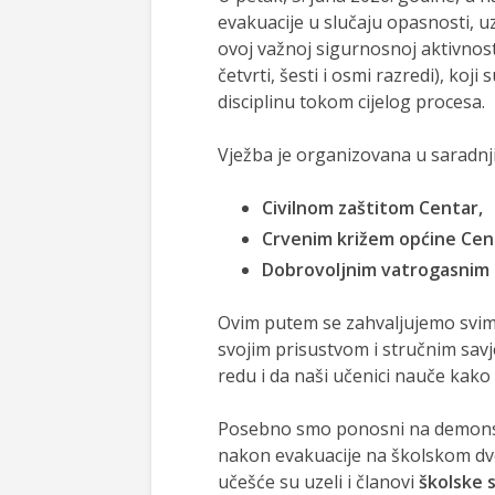
evakuacije u slučaju opasnosti, 
ovoj važnoj sigurnosnoj aktivnost
četvrti, šesti i osmi razredi), koj
disciplinu tokom cijelog procesa.
Vježba je organizovana u saradnji
Civilnom zaštitom Centar,
Crvenim križem općine Cen
Dobrovoljnim vatrogasnim 
Ovim putem se zahvaljujemo svim p
svojim prisustvom i stručnim sav
redu i da naši učenici nauče kako
Posebno smo ponosni na demonstra
nakon evakuacije na školskom dvo
učešće su uzeli i članovi
školske s