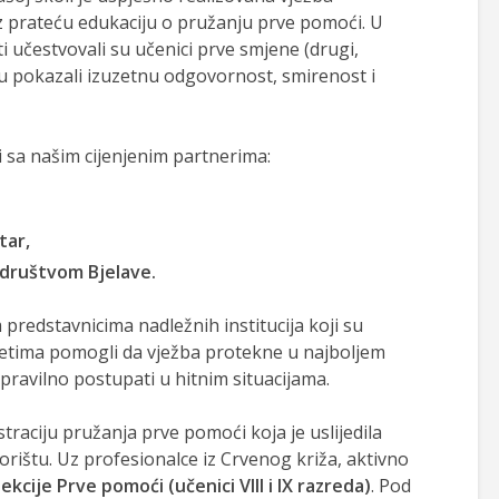
uz prateću edukaciju o pružanju prve pomoći. U
i učestvovali su učenici prve smjene (drugi,
i su pokazali izuzetnu odgovornost, smirenost i
 sa našim cijenjenim partnerima:
tar,
društvom Bjelave.
redstavnicima nadležnih institucija koji su
jetima pomogli da vježba protekne u najboljem
 pravilno postupati u hitnim situacijama.
ciju pružanja prve pomoći koja je uslijedila
rištu. Uz profesionalce iz Crvenog križa, aktivno
ekcije Prve pomoći (učenici VIII i IX razreda)
. Pod