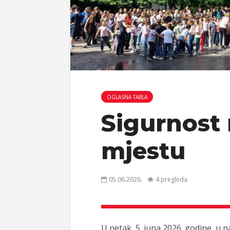
OGLASNA TABLA
Sigurnost
mjestu
05.06.2026.
4 pregleda
U petak, 5. juna 2026. godine, u n