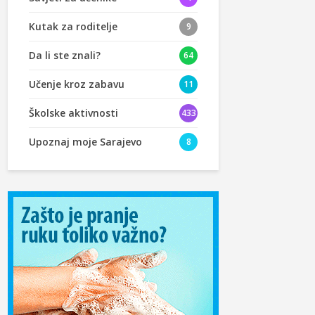
Kutak za roditelje
9
Da li ste znali?
64
Učenje kroz zabavu
11
Školske aktivnosti
433
Upoznaj moje Sarajevo
8