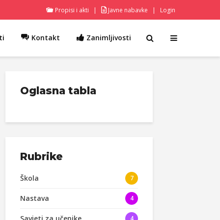
Propisi i akti
|
Javne nabavke
|
Login
ti
Kontakt
Zanimljivosti
Oglasna tabla
Rubrike
Škola
7
Nastava
4
Savjeti za učenike
4