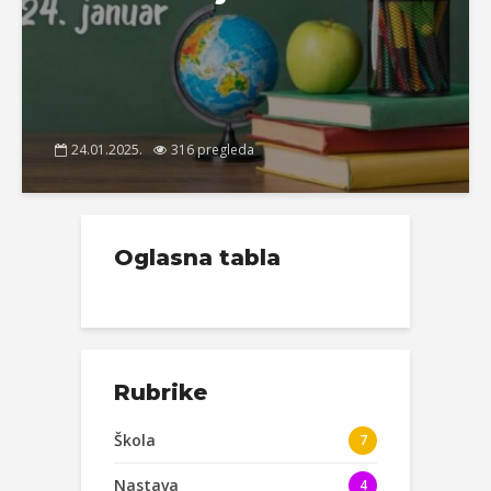
24.01.2025.
316 pregleda
Oglasna tabla
Rubrike
Škola
7
Nastava
4