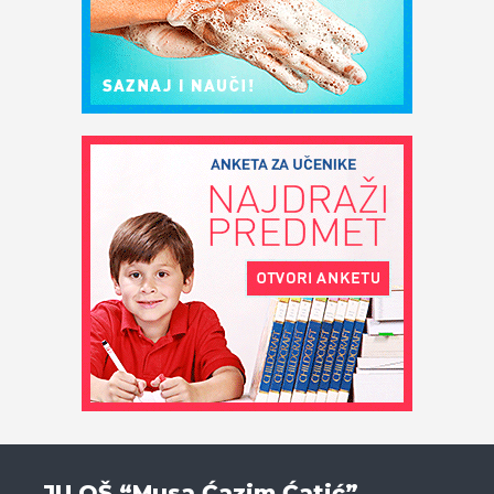
JU OŠ “Musa Ćazim Ćatić”