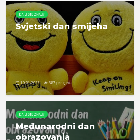
DA LI STE ZNALI?
Svjetski dan smijeha
10.01.2025.
387 pregleda
DA LI STE ZNALI?
Međunarodni dan
obrazovanja