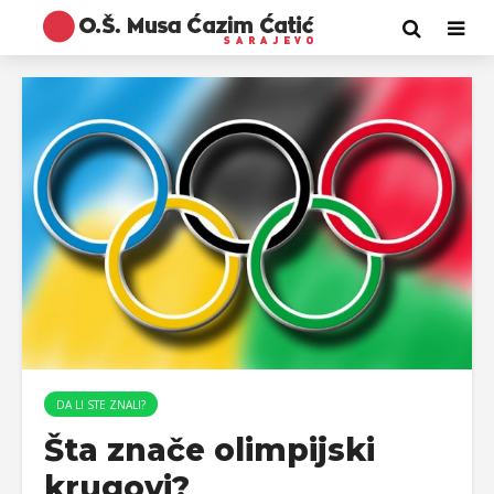
DA LI STE ZNALI?
Šta znače olimpijski
krugovi?