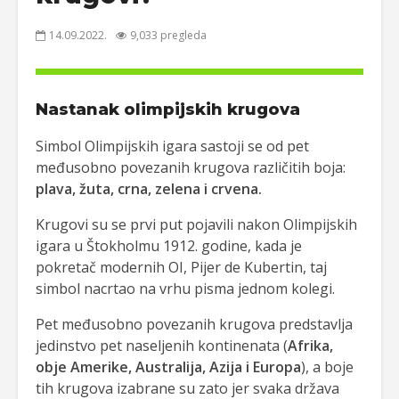
14.09.2022.
9,033 pregleda
Nastanak olimpijskih krugova
Simbol Olimpijskih igara sastoji se od pet
međusobno povezanih krugova različitih boja:
plava, žuta, crna, zelena i crvena.
Krugovi su se prvi put pojavili nakon Olimpijskih
igara u Štokholmu 1912. godine, kada je
pokretač modernih OI, Pijer de Kubertin, taj
simbol nacrtao na vrhu pisma jednom kolegi.
Pet međusobno povezanih krugova predstavlja
jedinstvo pet naseljenih kontinenata (
Afrika,
obje Amerike, Australija, Azija i Europa
), a boje
tih krugova izabrane su zato jer svaka država