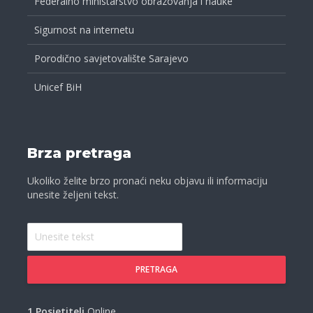
Federalno ministarstvo obrazovanja i nauke
Sigurnost na internetu
Porodično savjetovalište Sarajevo
Unicef BiH
Brza pretraga
Ukoliko želite brzo pronaći neku objavu ili informaciju
unesite željeni tekst.
PRETRAGA
1 Posjetitelj
Online