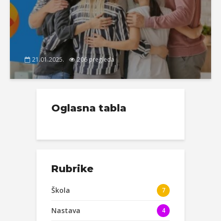
21.01.2025.
206 pregleda
Oglasna tabla
Rubrike
Škola
7
Nastava
4