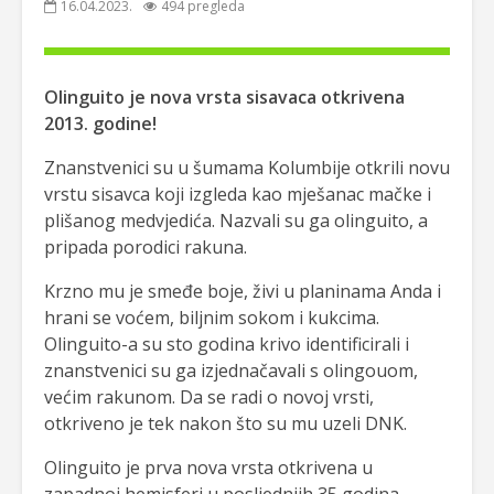
16.04.2023.
494 pregleda
Olinguito je nova vrsta sisavaca otkrivena
2013. godine!
Znanstvenici su u šumama Kolumbije otkrili novu
vrstu sisavca koji izgleda kao mješanac mačke i
plišanog medvjedića. Nazvali su ga olinguito, a
pripada porodici rakuna.
Krzno mu je smeđe boje, živi u planinama Anda i
hrani se voćem, biljnim sokom i kukcima.
Olinguito-a su sto godina krivo identificirali i
znanstvenici su ga izjednačavali s olingouom,
većim rakunom. Da se radi o novoj vrsti,
otkriveno je tek nakon što su mu uzeli DNK.
Olinguito je prva nova vrsta otkrivena u
zapadnoj hemisferi u posljednjih 35 godina.