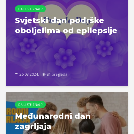
DA LI STE ZNALI?
Svjetski dan podrške
oboljelima od epilepsije
26.03.2024.
81 pregleda
DA LI STE ZNALI?
Međunarodni dan
zagrljaja