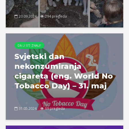
20.09.2024.
294 pregleda
DA LI STE ZNALI?
Svjetski dan
nekonzumiranja
cigareta (eng. World No
Tobacco Day) – 31. maj
31.05.2024.
69 pregleda