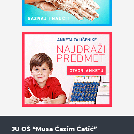
JU OŠ “Musa Ćazim Ćatić”