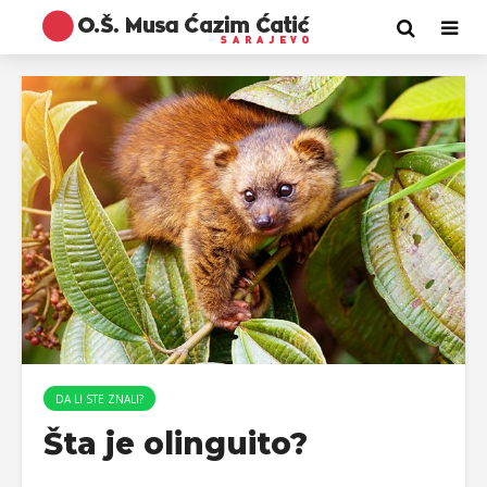
DA LI STE ZNALI?
Šta je olinguito?