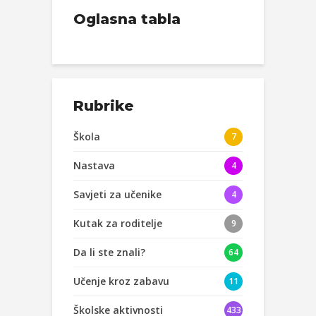
Oglasna tabla
Rubrike
Škola
7
Nastava
4
Savjeti za učenike
4
Kutak za roditelje
9
Da li ste znali?
64
Učenje kroz zabavu
11
Školske aktivnosti
433