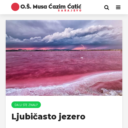
DA LI STE ZNALI?
Ljubičasto jezero