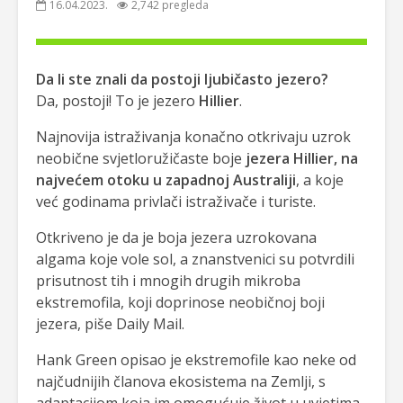
16.04.2023.
2,742 pregleda
Da li ste znali da postoji ljubičasto jezero?
Da, postoji! To je jezero
Hillier
.
Najnovija istraživanja konačno otkrivaju uzrok
neobične svjetloružičaste boje
jezera Hillier, na
najvećem otoku u zapadnoj Australiji
, a koje
već godinama privlači istraživače i turiste.
Otkriveno je da je boja jezera uzrokovana
algama koje vole sol, a znanstvenici su potvrdili
prisutnost tih i mnogih drugih mikroba
ekstremofila, koji doprinose neobičnoj boji
jezera, piše Daily Mail.
Hank Green opisao je ekstremofile kao neke od
najčudnijih članova ekosistema na Zemlji, s
adaptacijom koja im omogućuje život u uvjetima