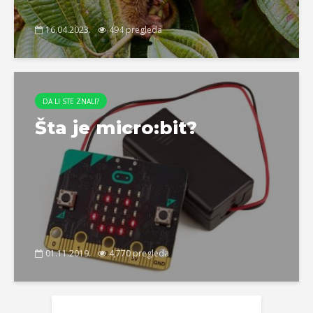
16.04.2023.
494 pregleda
DA LI STE ZNALI?
Šta je micro:bit?
01.11.2019.
4,770 pregleda