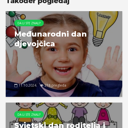
Također pogledaj
DA LI STE ZNALI?
Međunarodni dan
djevojčica
11.10.2024.
218 pregleda
DA LI STE ZNALI?
Svjetski dan roditelja i