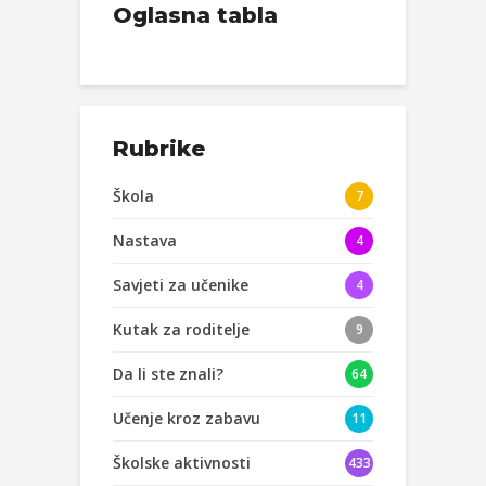
Oglasna tabla
Rubrike
Škola
7
Nastava
4
Savjeti za učenike
4
Kutak za roditelje
9
Da li ste znali?
64
Učenje kroz zabavu
11
Školske aktivnosti
433