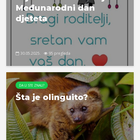
Međunarodni dan
djeteta
30.05.2025.
95 pregleda
DA LI STE ZNALI?
Šta je olinguito?