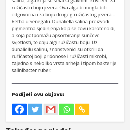
salina, alga koja se smatra glavnim “krivcem” za
ružičastu boju jezera. Ova alga bi mogla biti
odgovorna i za boju drugog ružičastog jezera –
Retba u Senegalu. Dunaliella salina proizvodi
pigmentna sjedinjenja koja se zovu karotenoidi,
a koja potpomažu apsorbiranje sunčeve
svjetlosti, te daju algi ružičastu boju. Uz
dunaliellu salinu, znanstvenici su otkrili da
ružičastoj boji pridonose i ružičasti mikrobi,
zajedno s nekoliko vrsta arheja i tipom bakterije
salinibacter ruber.
Podijeli ovu objavu: