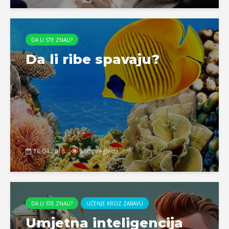
DA LI STE ZNALI?
Da li ribe spavaju?
16.04.2018.
586 pregleda
DA LI STE ZNALI?
UČENJE KROZ ZABAVU
Umjetna inteligencija