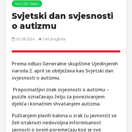
DA LI STE ZNALI?
Svjetski dan svjesnosti
o autizmu
02.04.2024.
543 pregleda
Prema odluci Generalne skupštine Ujedinjenih
naroda 2. april se obilježava kao Svjetski dan
svjesnosti o autizmu.
Prepoznatljivi znak svjesnosti o autizmu –
puzzle označavaju želju za povezivanjem
djelića i konačnim shvatanjem autizma.
Puštanjem plavih balona u zrak (u javnosti) se
želi istaknuti nedovoljna informisanost
javnosti o ovom poremećaju koji je sve