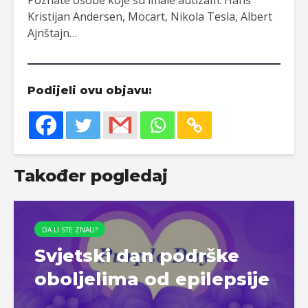
Kristijan Andersen, Mocart, Nikola Tesla, Albert
Ajnštajn…
Podijeli ovu objavu:
Također pogledaj
DA LI STE ZNALI?
Svjetski dan podrške
oboljelima od epilepsije