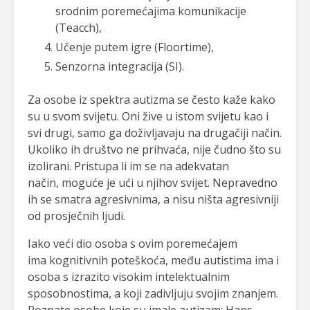
srodnim poremećajima komunikacije
(Teacch),
Učenje putem igre (Floortime),
Senzorna integracija (SI).
Za osobe iz spektra autizma se često kaže kako
su u svom svijetu. Oni žive u istom svijetu kao i
svi drugi, samo ga doživljavaju na drugačiji način.
Ukoliko ih društvo ne prihvaća, nije čudno što su
izolirani. Pristupa li im se na adekvatan
način, moguće je ući u njihov svijet. Nepravedno
ih se smatra agresivnima, a nisu ništa agresivniji
od prosječnih ljudi.
Iako veći dio osoba s ovim poremećajem
ima kognitivnih poteškoća, među autistima ima i
osoba s izrazito visokim intelektualnim
sposobnostima, a koji zadivljuju svojim znanjem.
Poznate osobe koje su imale autizam: Hans