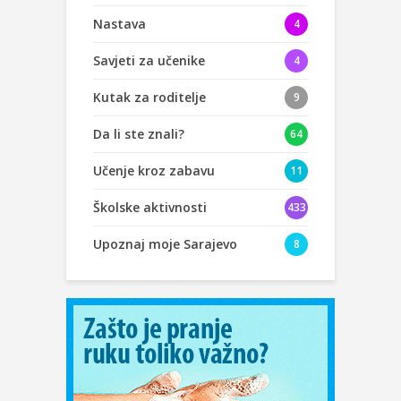
Nastava
4
Savjeti za učenike
4
Kutak za roditelje
9
Da li ste znali?
64
Učenje kroz zabavu
11
Školske aktivnosti
433
Upoznaj moje Sarajevo
8