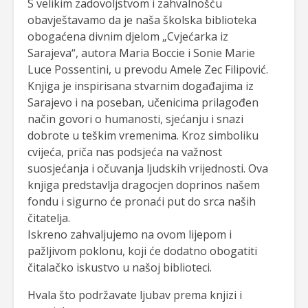
S velikim zadovoljstvom i zahvalnošću
obavještavamo da je naša školska biblioteka
obogaćena divnim djelom „Cvjećarka iz
Sarajeva“, autora Maria Boccie i Sonie Marie
Luce Possentini, u prevodu Amele Zec Filipović.
Knjiga je inspirisana stvarnim događajima iz
Sarajevo i na poseban, učenicima prilagođen
način govori o humanosti, sjećanju i snazi
dobrote u teškim vremenima. Kroz simboliku
cvijeća, priča nas podsjeća na važnost
suosjećanja i očuvanja ljudskih vrijednosti. Ova
knjiga predstavlja dragocjen doprinos našem
fondu i sigurno će pronaći put do srca naših
čitatelja.
Iskreno zahvaljujemo na ovom lijepom i
pažljivom poklonu, koji će dodatno obogatiti
čitalačko iskustvo u našoj biblioteci.
Hvala što podržavate ljubav prema knjizi i