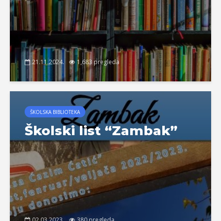
21.11.2024.
1,683 pregleda
ŠKOLSKA BIBLIOTEKA
Školski list “Zambak”
02.03.2023.
380 pregleda