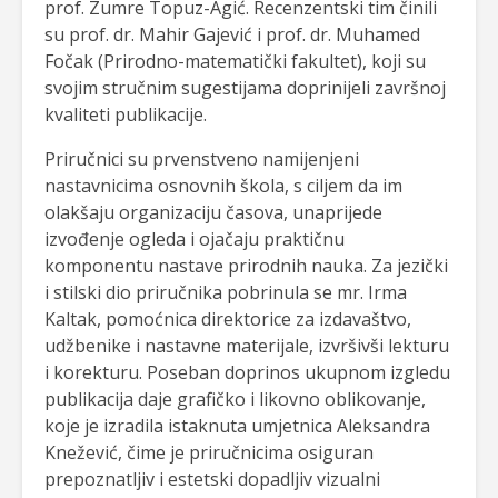
prof. Zumre Topuz-Agić. Recenzentski tim činili
su prof. dr. Mahir Gajević i prof. dr. Muhamed
Fočak (Prirodno-matematički fakultet), koji su
svojim stručnim sugestijama doprinijeli završnoj
kvaliteti publikacije.
Priručnici su prvenstveno namijenjeni
nastavnicima osnovnih škola, s ciljem da im
olakšaju organizaciju časova, unaprijede
izvođenje ogleda i ojačaju praktičnu
komponentu nastave prirodnih nauka. Za jezički
i stilski dio priručnika pobrinula se mr. Irma
Kaltak, pomoćnica direktorice za izdavaštvo,
udžbenike i nastavne materijale, izvršivši lekturu
i korekturu. Poseban doprinos ukupnom izgledu
publikacija daje grafičko i likovno oblikovanje,
koje je izradila istaknuta umjetnica Aleksandra
Knežević, čime je priručnicima osiguran
prepoznatljiv i estetski dopadljiv vizualni