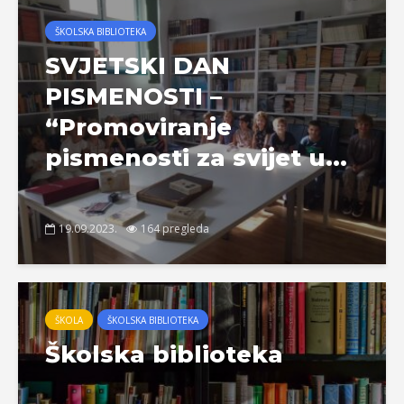
ŠKOLSKA BIBLIOTEKA
SVJETSKI DAN
PISMENOSTI –
“Promoviranje
pismenosti za svijet u...
19.09.2023.
164 pregleda
ŠKOLA
ŠKOLSKA BIBLIOTEKA
Školska biblioteka