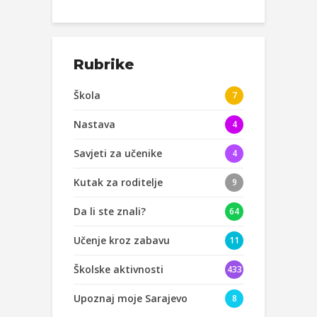
Rubrike
Škola
7
Nastava
4
Savjeti za učenike
4
Kutak za roditelje
9
Da li ste znali?
64
Učenje kroz zabavu
11
Školske aktivnosti
433
Upoznaj moje Sarajevo
8