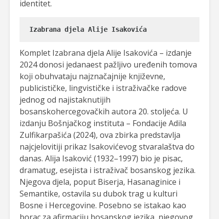
identitet.
Izabrana djela Alije Isakovića
Komplet Izabrana djela Alije Isakovića – izdanje
2024 donosi jedanaest pažljivo uređenih tomova
koji obuhvataju najznačajnije književne,
publicističke, lingvističke i istraživačke radove
jednog od najistaknutijih
bosanskohercegovačkih autora 20. stoljeća. U
izdanju Bošnjačkog instituta – Fondacije Adila
Zulfikarpašića (2024), ova zbirka predstavlja
najcjelovitiji prikaz Isakovićevog stvaralaštva do
danas. Alija Isaković (1932–1997) bio je pisac,
dramatug, esejista i istraživač bosanskog jezika.
Njegova djela, poput Biserja, Hasanaginice i
Semantike, ostavila su dubok trag u kulturi
Bosne i Hercegovine. Posebno se istakao kao
borac za afirmaciju bosanskog jezika, njegovog