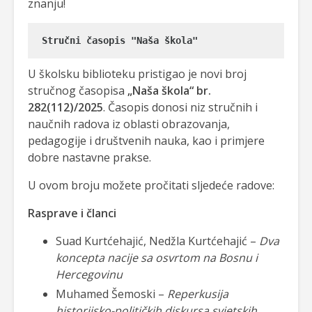
znanju!
Stručni časopis "Naša škola"
U školsku biblioteku pristigao je novi broj
stručnog časopisa
„Naša škola“ br.
282(112)/2025
. Časopis donosi niz stručnih i
naučnih radova iz oblasti obrazovanja,
pedagogije i društvenih nauka, kao i primjere
dobre nastavne prakse.
U ovom broju možete pročitati sljedeće radove:
Rasprave i članci
Suad Kurtćehajić, Nedžla Kurtćehajić –
Dva
koncepta nacije sa osvrtom na Bosnu i
Hercegovinu
Muhamed Šemoski –
Reperkusija
historijsko-političkih diskursa svjetskih