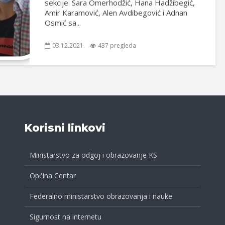
sekcije: Sara Omerhodžić, Hana Hadžibegić,
Amir Karamović, Alen Avdibegović i Adnan
Osmić sa...
03.12.2021.
437 pregleda
Korisni linkovi
Ministarstvo za odgoj i obrazovanje KS
Općina Centar
Federalno ministarstvo obrazovanja i nauke
Sigurnost na internetu