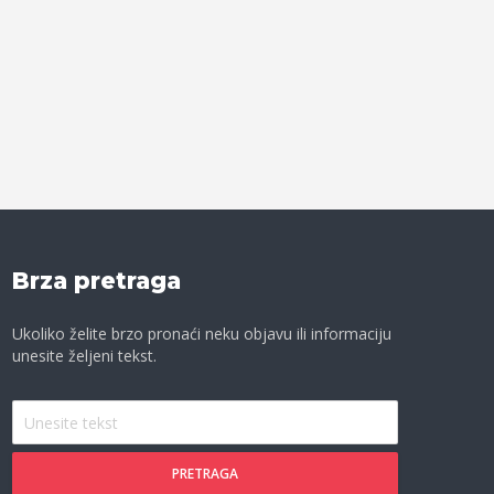
Brza pretraga
Ukoliko želite brzo pronaći neku objavu ili informaciju
unesite željeni tekst.
PRETRAGA