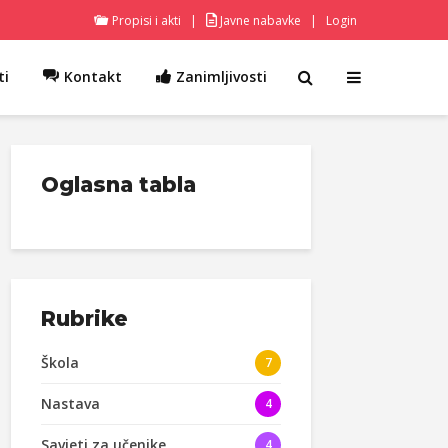
Propisi i akti
|
Javne nabavke
|
Login
ti
Kontakt
Zanimljivosti
Oglasna tabla
Rubrike
Škola
7
Nastava
4
Savjeti za učenike
4