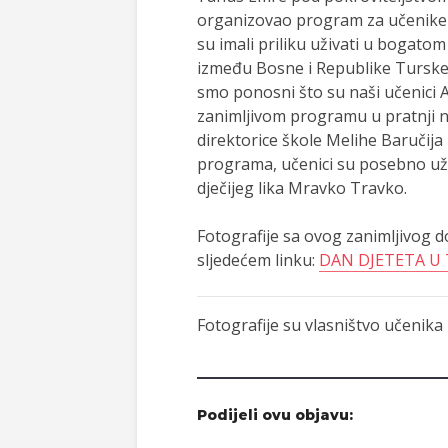
organizovao program za učenike V 
su imali priliku uživati u bogatom
između Bosne i Republike Turske t
smo ponosni što su naši učenici A
zanimljivom programu u pratnji nj
direktorice škole Melihe Baručija
programa, učenici su posebno uži
dječijeg lika Mravko Travko.
Fotografije sa ovog zanimljivog d
sljedećem linku:
DAN DJETETA U
Fotografije su vlasništvo učenika
Podijeli ovu objavu: