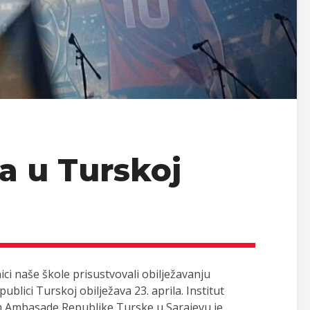
a u Turskoj
ici naše škole prisustvovali obilježavanju
ublici Turskoj obilježava 23. aprila. Institut
 Ambasade Republike Turske u Sarajevu je