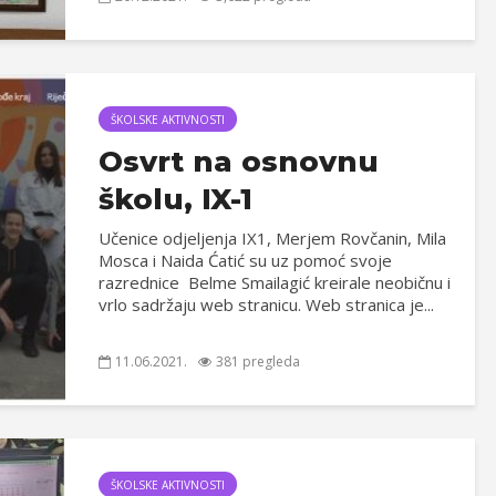
ŠKOLSKE AKTIVNOSTI
Osvrt na osnovnu
školu, IX-1
Učenice odjeljenja IX1, Merjem Rovčanin, Mila
Mosca i Naida Ćatić su uz pomoć svoje
razrednice Belme Smailagić kreirale neobičnu i
vrlo sadržaju web stranicu. Web stranica je...
11.06.2021.
381 pregleda
ŠKOLSKE AKTIVNOSTI