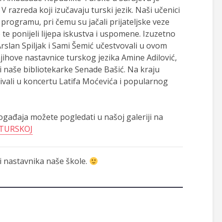
razreda koji izučavaju turski jezik. Naši učenici
 programu, pri čemu su jačali prijateljske veze
e ponijeli lijepa iskustva i uspomene. Izuzetno
rslan Spiljak i Sami Šemić učestvovali u ovom
ihove nastavnice turskog jezika Amine Adilović,
 i naše bibliotekarke Senade Bašić. Na kraju
vali u koncertu Latifa Moćevića i popularnog
ogađaja možete pogledati u našoj galeriji na
 TURSKOJ
 i nastavnika naše škole.