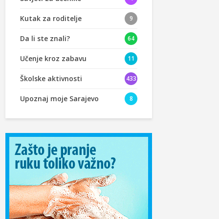
Kutak za roditelje
9
Da li ste znali?
64
Učenje kroz zabavu
11
Školske aktivnosti
433
Upoznaj moje Sarajevo
8