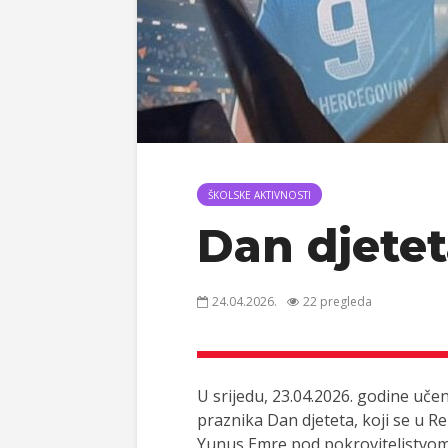
ŠKOLSKE AKTIVNOSTI
Dan djetet
24.04.2026.
22 pregleda
U srijedu, 23.04.2026. godine učen
praznika Dan djeteta, koji se u Rep
Yunus Emre pod pokroviteljstvom