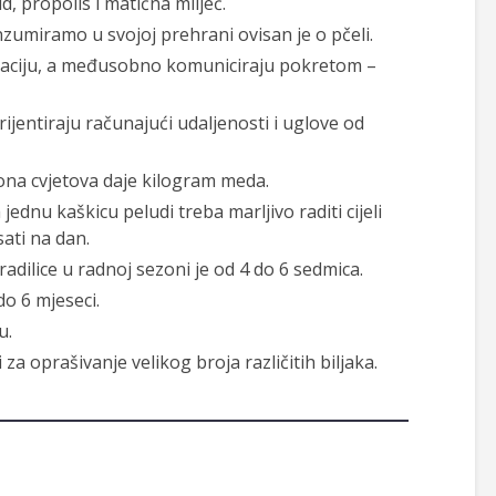
d, propolis i matična mliječ.
nzumiramo u svojoj prehrani ovisan je o pčeli.
igaciju, a međusobno komuniciraju pokretom –
rijentiraju računajući udaljenosti i uglove od
iona cvjetova daje kilogram meda.
jednu kaškicu peludi treba marljivo raditi cijeli
ati na dan.
 radilice u radnoj sezoni je od 4 do 6 sedmica.
do 6 mjeseci.
u.
za oprašivanje velikog broja različitih biljaka.