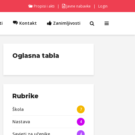
Propisi i akti
|
Javne nabavke
|
Login
ti
Kontakt
Zanimljivosti
Oglasna tabla
Rubrike
Škola
7
Nastava
4
Savjeti za učenike
4