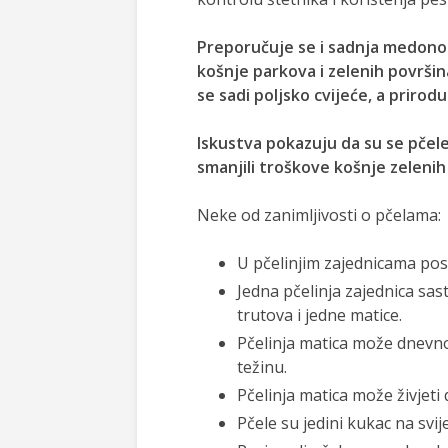
Preporučuje se i sadnja medonos
košnje parkova i zelenih površi
se sadi poljsko cvijeće, a prirod
Iskustva pokazuju da su se pčele
smanjili troškove košnje zelenih
Neke od zanimljivosti o pčelama:
U pčelinjim zajednicama postoj
Jedna pčelinja zajednica sast
trutova i jedne matice.
Pčelinja matica može dnevno s
težinu.
Pčelinja matica može živjeti
Pčele su jedini kukac na svije