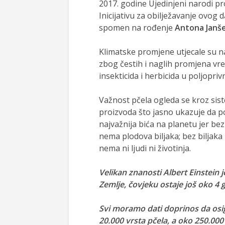
2017. godine Ujedinjeni narodi pr
Inicijativu za obilježavanje ovog
spomen na rođenje
Antona Janš
Klimatske promjene utjecale su n
zbog čestih i naglih promjena vr
insekticida i herbicida u poljopriv
Važnost pčela ogleda se kroz si
proizvoda što jasno ukazuje da po
najvažnija bića na planetu jer be
nema plodova biljaka; bez biljaka
nema ni ljudi ni životinja.
Velikan znanosti
Albert Einstein 
Zemlje, čovjeku ostaje još oko 4 
Svi moramo dati doprinos da osig
20.000 vrsta pčela, a oko 250.000 