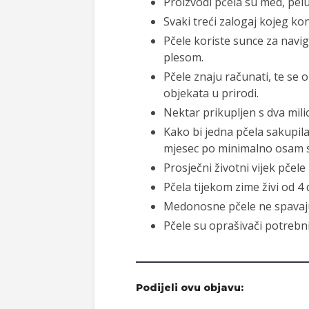
Proizvodi pčela su med, pelu
Svaki treći zalogaj kojeg ko
Pčele koriste sunce za nav
plesom.
Pčele znaju računati, te se o
objekata u prirodi.
Nektar prikupljen s dva mil
Kako bi jedna pčela sakupila 
mjesec po minimalno osam s
Prosječni životni vijek pčele
Pčela tijekom zime živi od 4 
Medonosne pčele ne spavaj
Pčele su oprašivači potrebni 
Podijeli ovu objavu: