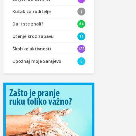
Kutak za roditelje
9
Da li ste znali?
64
Učenje kroz zabavu
11
Školske aktivnosti
433
Upoznaj moje Sarajevo
8