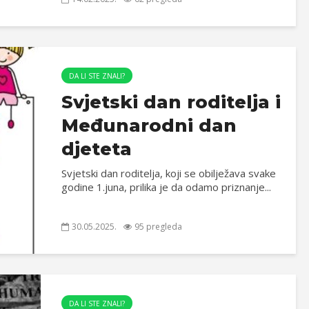
DA LI STE ZNALI?
Svjetski dan roditelja i
Međunarodni dan
djeteta
Svjetski dan roditelja, koji se obilježava svake
godine 1.juna, prilika je da odamo priznanje...
30.05.2025.
95 pregleda
DA LI STE ZNALI?