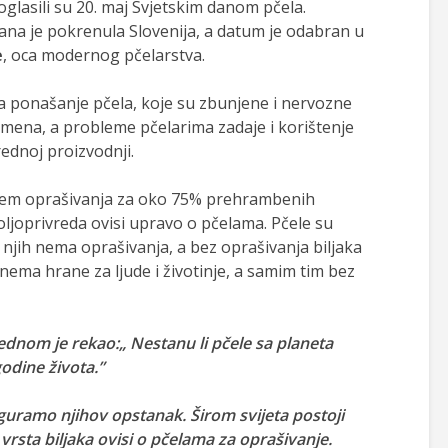
oglasili su 20. maj Svjetskim danom pčela.
 dana je pokrenula Slovenija, a datum je odabran u
e
, oca modernog pčelarstva.
a ponašanje pčela, koje su zbunjene i nervozne
emena, a probleme pčelarima zadaje i korištenje
rednoj proizvodnji.
stem oprašivanja za oko 75% prehrambenih
ljoprivreda ovisi upravo o pčelama. Pčele su
z njih nema oprašivanja, a bez oprašivanja biljaka
 nema hrane za ljude i životinje, a samim tim bez
jednom je rekao:„ Nestanu li pčele sa planeta
godine života.”
uramo njihov opstanak. Širom svijeta postoji
vrsta biljaka ovisi o pčelama za oprašivanje.