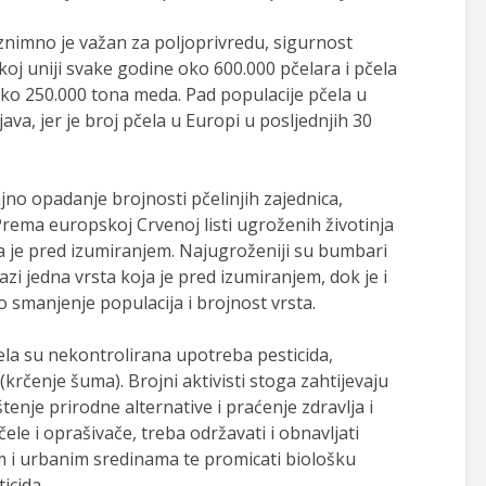
iznimno je važan za poljoprivredu, sigurnost
koj uniji svake godine oko 600.000 pčelara i pčela
oko 250.000 tona meda. Pad populacije pčela u
ava, jer je broj pčela u Europi u posljednjih 30
čajno opadanje brojnosti pčelinjih zajednica,
. Prema europskoj Crvenoj listi ugroženih životinja
ira je pred izumiranjem. Najugroženiji su bumbari
azi jedna vrsta koja je pred izumiranjem, dok je i
o smanjenje populacija i brojnost vrsta.
ela su nekontrolirana upotreba pesticida,
(krčenje šuma). Brojni aktivisti stoga zahtijevaju
enje prirodne alternative i praćenje zdravlja i
čele i oprašivače, treba održavati i obnavljati
im i urbanim sredinama te promicati biološku
icida.