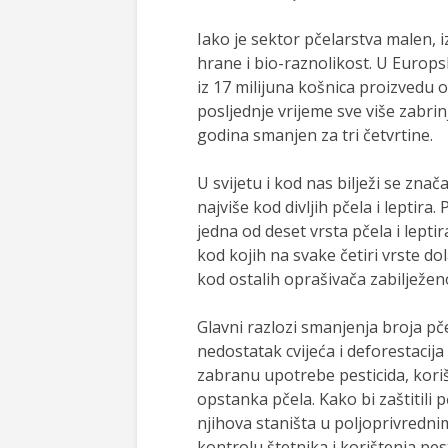
Iako je sektor pčelarstva malen, 
hrane i bio-raznolikost. U Europs
iz 17 milijuna košnica proizvedu 
posljednje vrijeme sve više zabrinj
godina smanjen za tri četvrtine.
U svijetu i kod nas bilježi se zna
najviše kod divljih pčela i leptira
jedna od deset vrsta pčela i lept
kod kojih na svake četiri vrste dol
kod ostalih oprašivača zabilježen
Glavni razlozi smanjenja broja pč
nedostatak cvijeća i deforestacija 
zabranu upotrebe pesticida, korišt
opstanka pčela. Kako bi zaštitili p
njihova staništa u poljoprivredn
kontrolu štetnika i korištenja pest