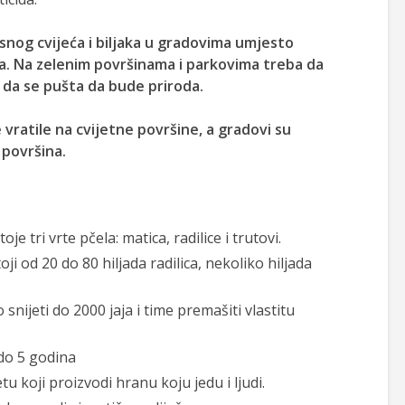
nog cvijeća i biljaka u gradovima umjesto
na. Na zelenim površinama i parkovima treba da
u da se pušta da bude priroda.
 vratile na cvijetne površine, a gradovi su
 površina.
e tri vrte pčela: matica, radilice i trutovi.
oji od 20 do 80 hiljada radilica, nekoliko hiljada
nijeti do 2000 jaja i time premašiti vlastitu
 do 5 godina
tu koji proizvodi hranu koju jedu i ljudi.