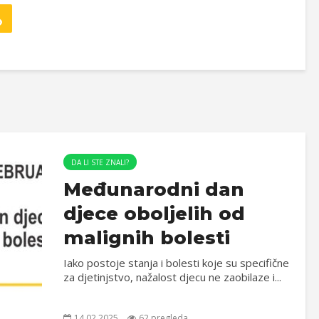
DA LI STE ZNALI?
Međunarodni dan
djece oboljelih od
malignih bolesti
Iako postoje stanja i bolesti koje su specifične
za djetinjstvo, nažalost djecu ne zaobilaze i...
14.02.2025.
62 pregleda