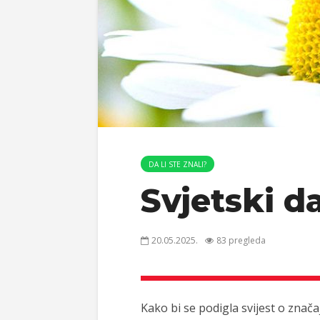
DA LI STE ZNALI?
Svjetski d
20.05.2025.
83 pregleda
Kako bi se podigla svijest o znača