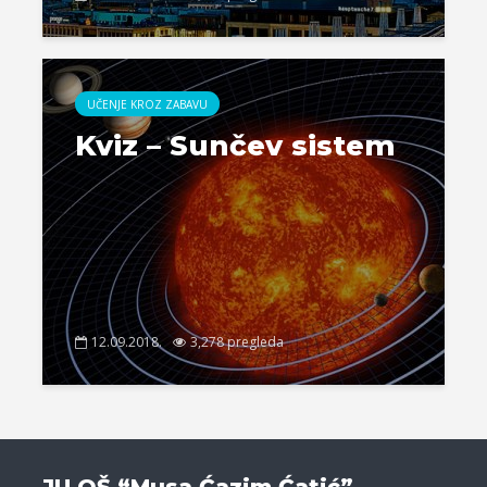
UČENJE KROZ ZABAVU
Kviz – Sunčev sistem
12.09.2018.
3,278 pregleda