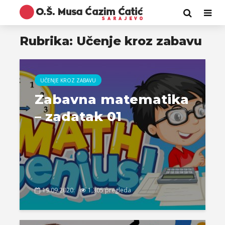
Rubrika: Učenje kroz zabavu
UČENJE KROZ ZABAVU
Zabavna matematika
– zadatak 01
19.09.2020.
1,305 pregleda