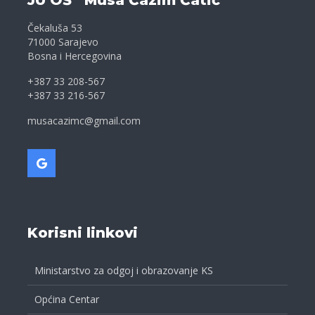
JU OŠ “Musa Ćazim Ćatić”
Čekaluša 53
71000 Sarajevo
Bosna i Hercegovina
+387 33 208-567
+387 33 216-567
musacazimc@gmail.com
Korisni linkovi
Ministarstvo za odgoj i obrazovanje KS
Općina Centar