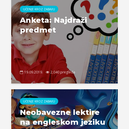
UČENJE KROZ ZABAVU
Anketa: Najdraži
predmet
19.09.2019.
2,040 pregleda
UČENJE KROZ ZABAVU
Neobavezne lektire
na engleskom jeziku