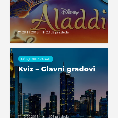
29.11.2018.
2,103 pregleda
UČENJE KROZ ZABAVU
Kviz – Glavni gradovi
15.09.2018.
1,698 pregleda