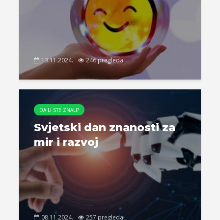
13.11.2024.
246 pregleda
DA LI STE ZNALI?
Svjetski dan znanosti za
mir i razvoj
08.11.2024.
257 pregleda