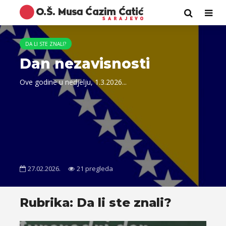
DA LI STE ZNALI?
Dan nezavisnosti
Ove godine u nedjelju, 1.3.2026...
27.02.2026.
21 pregleda
Rubrika: Da li ste znali?