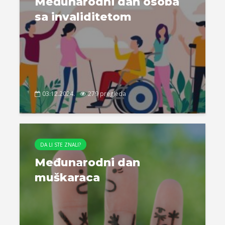
Međunarodni dan osoba
sa invaliditetom
03.12.2024.
279 pregleda
DA LI STE ZNALI?
Međunarodni dan
muškaraca