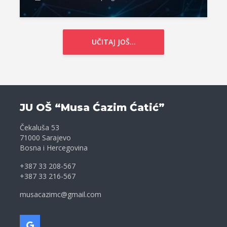
UČITAJ JOŠ...
JU OŠ “Musa Ćazim Ćatić”
Čekaluša 53
71000 Sarajevo
Bosna i Hercegovina
+387 33 208-567
+387 33 216-567
musacazimc@gmail.com