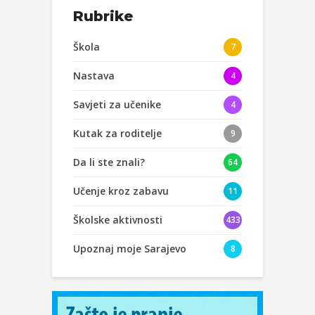
Rubrike
Škola
7
Nastava
4
Savjeti za učenike
4
Kutak za roditelje
9
Da li ste znali?
64
Učenje kroz zabavu
11
Školske aktivnosti
433
Upoznaj moje Sarajevo
8